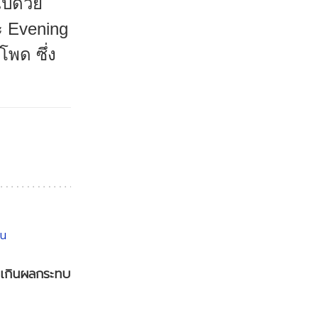
ไปด้วย
ะ Evening
โพด ซึ่ง
กเกินผลกระทบ