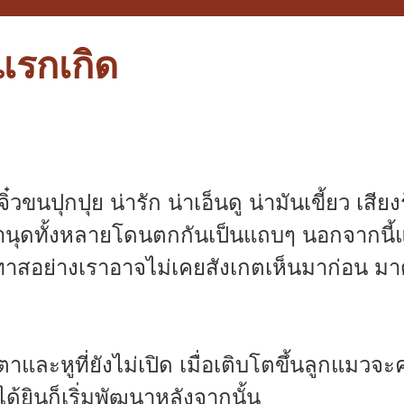
กแรกเกิด
ขนปุกปุย น่ารัก น่าเอ็นดู น่ามันเขี้ยว เสียง
ำเอานุดทั้งหลายโดนตกกันเป็นแถบๆ นอกจากนี้
าสอย่างเราอาจไม่เคยสังเกตเห็นมาก่อน มาดู
ละหูที่ยังไม่เปิด เมื่อเติบโตขึ้นลูกแมวจะ
้ยินก็เริ่มพัฒนาหลังจากนั้น