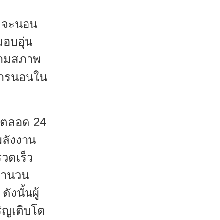
ักจะนอน
มอบอุ่น
บตามสภาพ
กการนอนใน
ง ตลอด 24
พลังงาน
วดเร็ว
รจำนวน
งนั้นผู้
ริญเติบโต