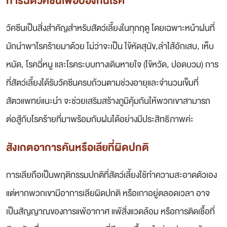
การฉีดวัคซีนเพื่อป้องกันโรค
วัคซีนเป็นสิ่งสำคัญสำหรับสัตว์เลี้ยงในทุกฤดู โดยเฉพาะหน้าฝนที่
มักนำพาโรคร้ายมาด้วย ไม่ว่าจะเป็น ไข้หัดสุนัข,ลำไส้อักเสบ, เห็บ
หมัด, โรคฉี่หนู และโรคระบบทางเดินหายใจ (ไข้หวัด, ปอดบวม) การ
ที่สัตว์เลี้ยงได้รับวัคซีนครบถ้วนตามช่วงอายุและจำนวนเข็มที่
สัตวแพทย์แนะนำ จะช่วยเสริมสร้างภูมิคุ้มกันให้พวกเขาสามารถ
ต่อสู้กับโรคร้ายที่มาพร้อมกับฝนได้อย่างมีประสิทธิภาพค่ะ
สังเกตอาการคันหรือเลียที่ผิดปกติ
การเลียถือเป็นพฤติกรรมปกติที่สัตว์เลี้ยงใช้ทำความสะอาดตัวเอง
แต่หากพวกเขามีอาการเลียผิดปกติ หรือเกาอยู่ตลอดเวลา อาจ
เป็นสัญญาณของการแพ้อากาศ แพ้สิ่งแวดล้อม หรือการติดเชื้อที่