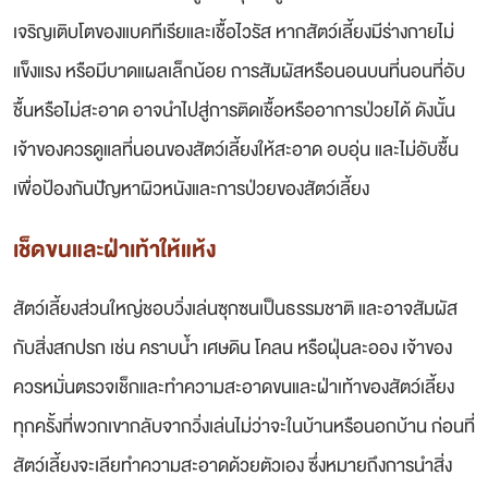
เจริญเติบโตของแบคทีเรียและเชื้อไวรัส หากสัตว์เลี้ยงมีร่างกายไม่
แข็งแรง หรือมีบาดแผลเล็กน้อย การสัมผัสหรือนอนบนที่นอนที่อับ
ชื้นหรือไม่สะอาด อาจนำไปสู่การติดเชื้อหรืออาการป่วยได้ ดังนั้น
เจ้าของควรดูแลที่นอนของสัตว์เลี้ยงให้สะอาด อบอุ่น และไม่อับชื้น
เพื่อป้องกันปัญหาผิวหนังและการป่วยของสัตว์เลี้ยง
เช็ดขนและฝ่าเท้าให้แห้ง
สัตว์เลี้ยงส่วนใหญ่ชอบวิ่งเล่นซุกซนเป็นธรรมชาติ และอาจสัมผัส
กับสิ่งสกปรก เช่น คราบน้ำ เศษดิน โคลน หรือฝุ่นละออง เจ้าของ
ควรหมั่นตรวจเช็กและทำความสะอาดขนและฝ่าเท้าของสัตว์เลี้ยง
ทุกครั้งที่พวกเขากลับจากวิ่งเล่นไม่ว่าจะในบ้านหรือนอกบ้าน ก่อนที่
สัตว์เลี้ยงจะเลียทำความสะอาดด้วยตัวเอง ซึ่งหมายถึงการนำสิ่ง