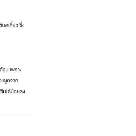
ดเคี้ยว ซึ่ง
บถ้วน เพราะ
้องผูกจาก
ซึมได้น้อยลง