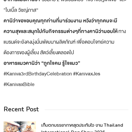
“ไบเบิ้ล วิชญ์ภาส”
คานิว่าขอขอบคุณทุกท่านที่มาร่วมงาน หวังว่าทุกคนจะมี
ความสุขและสนุกไปกับกิจกรรมต่างๆที่ทางคานิว่ามอบให้
ทาง
แบรนด์จะยังคงมุ่งมั่นพัฒนาผลิตภัณฑ์ เพื่อตอบโจทย์ความ
ต้องการของผู้เลี้ยง สัตว์เลี้ยงตลอดไป
อาหารแมวคานิว่า “ถูกใจคน รู้ใจแมว”
#Kaniva3rdBirthdayCelebration #KanivaxJes
#KanivaxBible
Recent Post
เก็บตกบรรยากาศสุดประทับใจ งาน Thailand