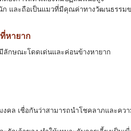
นัก และถือเป็นแมวที่มีคุณค่าทางวัฒนธรรม
ที่หายาก
่มีลักษณะโดดเด่นและค่อนข้างหายาก
มงคล เชื่อกันว่าสามารถนำโชคลาภและควา