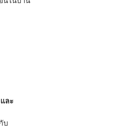
่อนในบ้าน
 และ
กับ