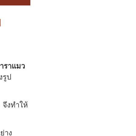
ย
ำราแมว
งรูป
 จึงทำให้
ย่าง