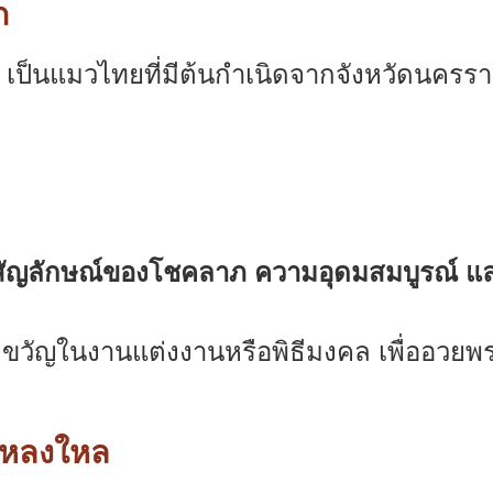
ภ
เป็นแมวไทยที่มีต้นกำเนิดจากจังหวัดนครร
สัญลักษณ์ของโชคลาภ ความอุดมสมบูรณ์ แ
ขวัญในงานแต่งงานหรือพิธีมงคล เพื่ออวยพรให
วหลงใหล