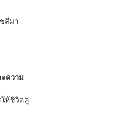
าชสีมา
ละความ
้ชีวิตคู่