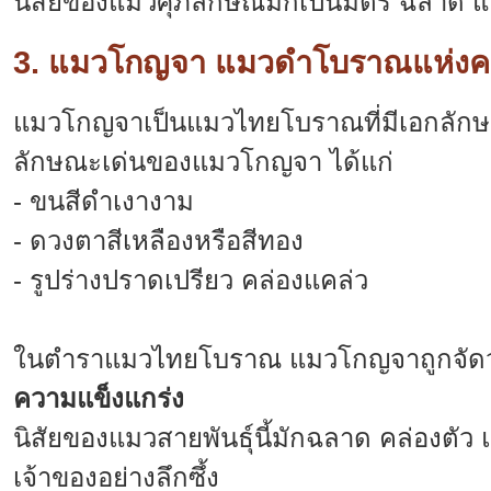
นิสัยของแมวศุภลักษณ์มักเป็นมิตร ฉลาด แล
3. แมวโกญจา แมวดำโบราณแห่งค
แมวโกญจาเป็นแมวไทยโบราณที่มีเอกลักษณ์โ
ลักษณะเด่นของแมวโกญจา ได้แก่
- ขนสีดำเงางาม
- ดวงตาสีเหลืองหรือสีทอง
- รูปร่างปราดเปรียว คล่องแคล่ว
ในตำราแมวไทยโบราณ แมวโกญจาถูกจัดว่าเ
ความแข็งแกร่ง
นิสัยของแมวสายพันธุ์นี้มักฉลาด คล่องตัว 
เจ้าของอย่างลึกซึ้ง