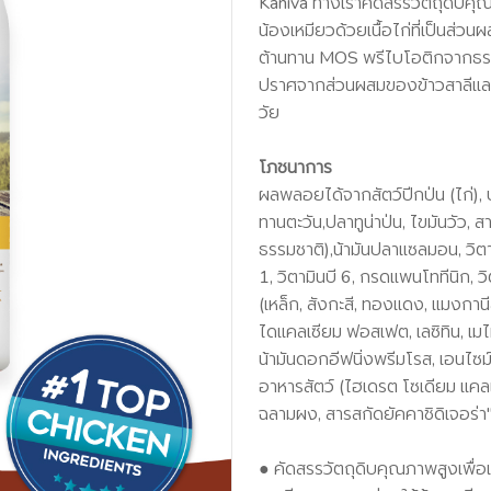
Kaniva ทางเราคัดสรรวัตถุดิบคุ
น้องเหมียวด้วยเนื้อไก่ที่เป็นส่วน
ต้านทาน MOS พรีไบโอติกจากธรรม
ปราศจากส่วนผสมของข้าวสาลีและ
วัย
โภชนาการ
ผลพลอยได้จากสัตว์ปีกป่น (ไก่), ป
ทานตะวัน,ปลาทูน่าป่น, ไขมันวัว, ส
ธรรมชาติ),น้ามันปลาแซลมอน, วิตามิน
1, วิตามินบี 6, กรดแพนโททีนิก, วิ
(เหล็ก, สังกะสี, ทองแดง, แมงกานีส,
ไดแคลเซียม ฟอสเฟต, เลซิทิน, เม
น้ามันดอกอีฟนิ่งพรีมโรส, เอนไ
อาหารสัตว์ (ไฮเดรต โซเดียม แคลเ
ฉลามผง, สารสกัดยัคคาชิดิเจอร่า
● คัดสรรวัตถุดิบคุณภาพสูงเพื่