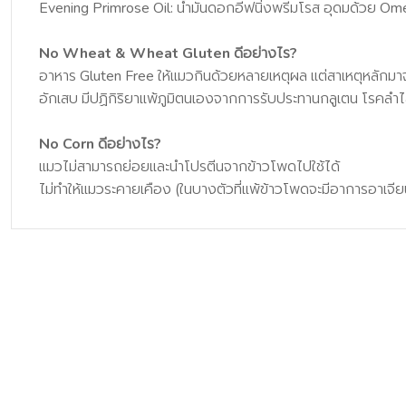
Evening Primrose Oil: น้ำมันดอกอีฟนิ่งพรีมโรส อุดมด้วย Omega
No Wheat & Wheat Gluten ดีอย่างไร?
อาหาร Gluten Free ให้แมวกินด้วยหลายเหตุผล แต่สาเหตุหลักมาจา
อักเสบ มีปฏิกิริยาแพ้ภูมิตนเองจากการรับประทานกลูเตน โรคลำไ
No Corn ดีอย่างไร?
แมวไม่สามารถย่อยและนำโปรตีนจากข้าวโพดไปใช้ได้
ไม่ทำให้แมวระคายเคือง (ในบางตัวที่แพ้ข้าวโพดจะมีอาการอาเจีย