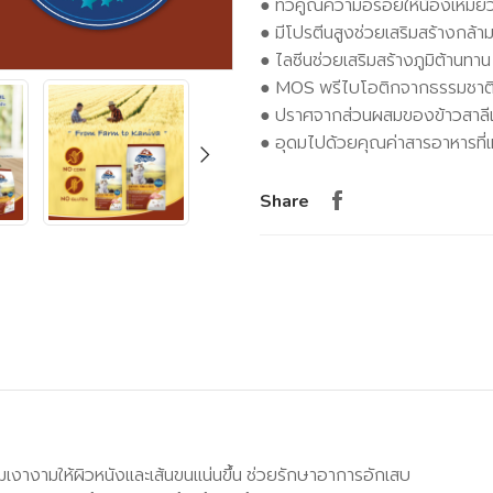
● ทวีคูณความอร่อยให้น้องเหมียวด
● มีโปรตีนสูงช่วยเสริมสร้างกล้ามเ
● ไลซีนช่วยเสริมสร้างภูมิต้านทาน
● MOS พรีไบโอติกจากธรรมชาติ เ
● ปราศจากส่วนผสมของข้าวสาลี
● อุดมไปด้วยคุณค่าสารอาหารที่
Share
งางามให้ผิวหนังและเส้นขนแน่นขึ้น ช่วยรักษาอาการอักเสบ