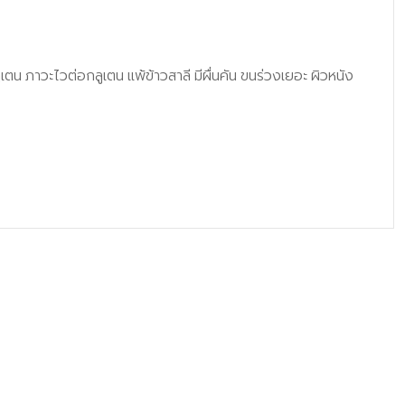
น ภาวะไวต่อกลูเตน แพ้ข้าวสาลี มีผื่นคัน ขนร่วงเยอะ ผิวหนัง