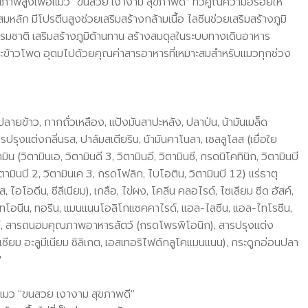
ณภาพสูงเพื่อแมว “ขนสวย เงางาม สุขภาพดี” ทวีคูณความอร่อยให้
ผสมหลัก มีโปรตีนสูงช่วยเสริมสร้างกล้ามเนื้อ ไลซีนช่วยเสริมสร้างภูมิ
ชาติ เสริมสร้างภูมิต้านทาน สร้างสมดุลในระบบทางเดินอาหาร
ข้าวโพด อุดมไปด้วยคุณค่าสารอาหารที่เหมาะสมสำหรับแมวทุกช่วง
ลายข้าว, กากถั่วเหลือง, แป้งมันสาปะหลัง, ปลาป่น, น้ามันเมล็ด
ารปรุงแต่งกลิ่นรส, ปาล์มสเตียริน, น้ามันคาโนลา, เซลลูโลส (เยื่อใย
 (วิตามินเอ, วิตามินดี 3, วิตามินอี, วิตามินซี, กรดนิโคทินิก, วิตามินบี
ตามินบี 2, วิตามินเค 3, กรดโฟลิก, ไบโอติน, วิตามินบี 12) แร่ธาตุ
 ไอโอดีน, ซีลีเนียม), เกลือ, ไข่ผง, โคลีน คลอไรด์, ไซเลียม ซีด ฮัสค์,
ไทโอนีน, ทอรีน, แมนแนนโอลิโกแซคคาไรด์, แอล-ไลซีน, แอล-ไทโรซีน,
ซม์, สารถนอมคุณภาพอาหารสัตว์ (กรดโพรพิโอนิก), สารปรุงแต่ง
ซียม อะลูมีเนียม ซิลิเกต, เอสเทอริไฟด์กลูโคแมนแนน), กระดูกอ่อนปลา
"
อแมว “ขนสวย เงางาม สุขภาพดี”