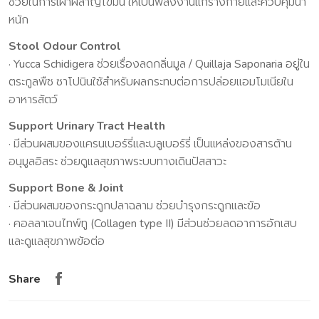
ช่วยในการเผาผลาญไขมัน ให้เป็นพลังงานแก่ร่างกายและควบคุมน้ำ
หนัก
Stool Odour Control
· Yucca Schidigera ช่วยเรื่องลดกลิ่นมูล / Quillaja Saponaria อยู่ใน
ตระกูลพืช ซาโปนินใช้สําหรับผลกระทบต่อการปล่อยแอมโมเนียใน
อาหารสัตว์
Support Urinary Tract Health
· มีส่วนผสมของแครนเบอร์รี่และบลูเบอร์รี่ เป็นแหล่งของสารต้าน
อนุมูลอิสระ ช่วยดูแลสุขภาพระบบทางเดินปัสสาวะ
Support Bone & Joint
· มีส่วนผสมของกระดูกปลาฉลาม ช่วยบํารุงกระดูกและข้อ
· คอลลาเจนไทพ์ทู (Collagen type II) มีส่วนช่วยลดอาการอักเสบ
และดูแลสุขภาพข้อต่อ
Share