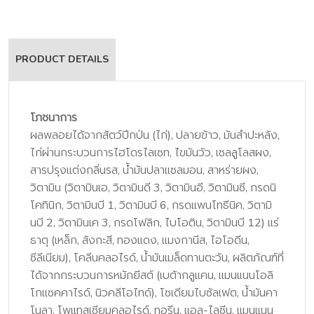
PRODUCT DETAILS
โภชนาการ
ผลพลอยได้จากสัตว์ปีกป่น (ไก่), ปลายข้าว, มันสําปะหลัง,
ไก่ผ่านกระบวนการไฮโดรไลเซท, ไขมันวัว, เซลลูโลสผง,
สารปรุงแต่งกลิ่นรส, น้ำมันปลาแซลมอน, สาหร่ายผง,
วิตามิน (วิตามินเอ, วิตามินดี 3, วิตามินอี, วิตามินซี, กรดนิ
โคทินิก, วิตามินบี 1, วิตามินบี 6, กรดแพนโทธีนิค, วิตามิ
นบี 2, วิตามินเค 3, กรดโฟลิก, ไบโอติน, วิตามินบี 12) แร่
ธาตุ (เหล็ก, สังกะสี, ทองแดง, แมงกานีส, ไอโอดีน,
ซีลีเนียม), โคลีนคลอไรด์, น้ำมันเมล็ดทานตะวัน, ผลิตภัณฑ์ที่
ได้จากกระบวนการหมักยีสต์ (เบต้ากลูแคน, แมนแนนโอลิ
โกแซคคาไรด์, นิวคลีโอไทด์), โซเดียมไบซัลเฟต, น้ำมันคา
โนลา, โพแทสเซียมคลอไรด์, ทอรีน, แอล-ไลซีน, แมนแนน