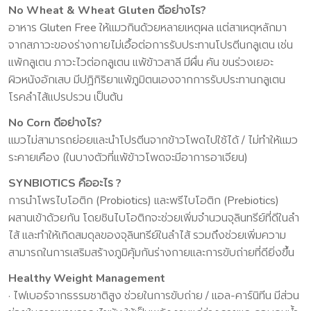
No Wheat & Wheat Gluten ดีอย่างไร?
อาหาร Gluten Free ให้แมวกินด้วยหลายเหตุผล แต่สาเหตุหลักมา
จากสภาวะของร่างกายไม่เอื้อต่อการรับประทานโปรตีนกลูเตน เช่น
แพ้กลูเตน ภาวะไวต่อกลูเตน แพ้ข้าวสาลี มีผื่น คัน ขนร่วงเยอะ
ผิวหนังอักเสบ มีปฏิกิริยาแพ้ภูมิตนเองจากการรับประทานกลูเตน
โรคลําไส้แปรปรวน เป็นต้น
No Corn ดีอย่างไร?
แมวไม่สามารถย่อยและนําโปรตีนจากข้าวโพดไปใช้ได้ / ไม่ทําให้แมว
ระคายเคือง (ในบางตัวที่แพ้ข้าวโพดจะมีอาการอาเจียน)
SYNBIOTICS คืออะไร ?
การนําโพรไบโอติก (Probiotics) และพรีไบโอติก (Prebiotics)
ผสานเข้าด้วยกัน โดยซินไบโอติกจะช่วยเพิ่มจํานวนจุลินทรีย์ที่ดีในลํา
ไส้ และทําให้เกิดสมดุลของจุลินทรีย์ในลําไส้ รวมถึงช่วยเพิ่มความ
สามารถในการเสริมสร้างภูมิคุ้มกันร่างกายและการขับถ่ายที่ดียิ่งขึ้น
Healthy Weight Management
· ไฟเบอร์จากธรรมชาติสูง ช่วยในการขับถ่าย / แอล-คาร์นิทีน มีส่วน