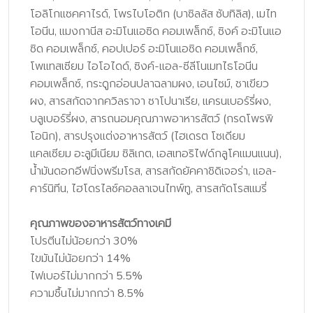
โอลิโกแซคคาไรด์, โพรไบโอติก (บาซิลลัส ซับทิลิส), เมไท
โอนีน, แมงกานีส อะมิโนแอซิด คอมเพล็กซ์, ซิงค์ อะมิโนแอ
ซิด คอมเพล็กซ์, คอปเปอร์ อะมิโนแอซิด คอมเพล็กซ์,
โพแทสเซียม ไอโอไดด์, ซิงค์-แอล-ซีลีโนเมทไธโอนีน
คอมเพล็กซ์, กระดูกอ่อนปลาฉลามผง, เอนไซม์, ชาเขียว
ผง, สารสกัดจากควิลราจา ซาโปนาเรีย, แครนเบอร์รี่ผง,
บลูเบอร์รี่ผง, สารถนอมคุณภาพอาหารสัตว์ (กรดโพรพิ
โอนิก), สารปรุงแต่งอาหารสัตว์ (ไฮเดรต โซเดียม
แคลเซียม อะลูมีเนียม ซิลิเกต, เอสเทอริไฟด์กลูโคแมนแนน),
น้ำมันดอกอีฟนิ่งพรีมโรส, สารสกัดยัคคาชิดิเจอร่า, แอล-
คาร์นิทีน, ไฮโดรไลซ์คอลลาเจนไทพ์ทู, สารสกัดโรสแมรี่
คุณภาพของอาหารสัตว์ทางเคมี
โปรตีนไม่น้อยกว่า 30%
ไขมันไม่น้อยกว่า 14%
ไฟเบอร์ไม่มากกว่า 5.5%
ความชื้นไม่มากกว่า 8.5%