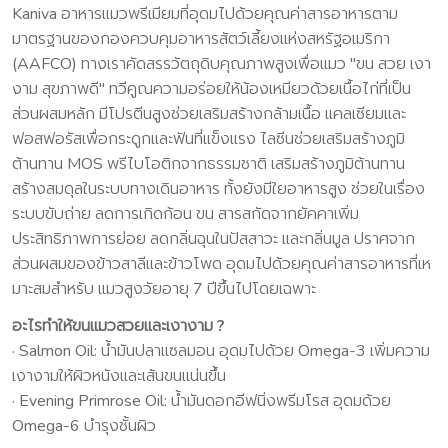
Kaniva อาหารแมวพรีเมียมที่อุดมไปด้วยคุณค่าสารอาหารตาม
มาตรฐานของกองควบคุมอาหารสัตว์เลี้ยงแห่งสหรัฐอเมริกา
(AAFCO) ทางเราคัดสรรวัตถุดิบคุณภาพสูงเพื่อแมว "ขน สวย เงา
งาม สุขภาพดี" ทวีคูณความอร่อยให้น้องเหมียวด้วยเนื้อไก่ที่เป็น
ส่วนผสมหลัก มีโปรตีนสูงช่วยเสริมสร้างกล้ามเนื้อ แคลเซียมและ
ฟอสฟอรัสเพื่อกระดูกและฟันที่แข็งแรง ไลซีนช่วยเสริมสร้างภูมิ
ต้านทาน MOS พรีไบโอติกจากธรรมชาติ เสริมสร้างภูมิต้านทาน
สร้างสมดุลในระบบทางเดินอาหาร ทั้งยังมีใยอาหารสูง ช่วยในเรื่อง
ระบบขับถ่าย ลดการเกิดก้อน ขน สารสกัดจากยัคคาเพิ่ม
ประสิทธิภาพการย่อย ลดกลิ่นฉุนในปัสสาวะ และกลิ่นมูล ปราศจาก
ส่วนผสมของข้าวสาลีและข้าวโพด อุดมไปด้วยคุณค่าสารอาหารที่เห
มาะสมสําหรับ แมวสูงวัยอายุ 7 ปีขึ้นไปโดยเฉพาะ
อะไรทำให้ขนแมวสวยและเงางาม ?
· Salmon Oil: น้ำมันปลาแซลมอน อุดมไปด้วย Omega-3 เพิ่มความ
เงางามให้ผิวหนังและเส้นขนแน่นขึ้น
· Evening Primrose Oil: น้ำมันดอกอีฟนิ่งพรีมโรส อุดมด้วย
Omega-6 บํารุงชั้นผิว