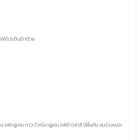
งให้โปรตีนอีกด้วย
พ้กลูเตน ภาวะไวต่อกลูเตน แพ้ข้าวสาลี มีผื่นคัน ขนร่วงเยอะ