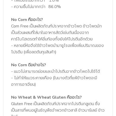
- ไฟเบอร์ไม่มากกว่า 1.0%
- ความชื้นไม่มากกว่า 86.0%
No Corn คืออะไร?
Corn Free เป็นผลิตภัณฑ์ปราศจากข้าวโพด ข้าวโพดมัก
เป็นส่วนผสมที่ใส่มาในอาหารสัตว์เช่นกันเนื่องจาก
คาร์โบไฮเดรตทำให้อิ่มท้องทั้งยังให้โปรตีนอีกด้วย
- หลายยี่ห้อจึงใช้ข้าวโพดนำมาชูโรงเพื่อเพิ่มปริมาณของ
โปรตีน (เพื่อลดต้นทุนสินค้า)
No Corn ดีอย่างไร?
- แมวไม่สามารถย่อยและนำโปรตีนจากข้าวโพดไปใช้ได้
- ไม่ทำให้แมวระคายเคือง (ในบางตัวที่แพ้ข้าวโพดจะมี
อาการอาเจียน)
No Wheat & Wheat Gluten คืออะไร?
Gluten Free เป็นผลิตภัณฑ์ปราศจากโปรตีนกลูเตน ซึ่ง
เป็นสารที่พบอยู่ในธัญพืชจำพวกข้าวสาลี ข้าวบาร์เลย์ ข้าว