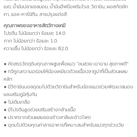
เนต, น้ำมันปลาแซลมอน, น้ำมันอีฟนิ่งพริมโรส, วิตามิน, ผงสกัดยัค
คา, แอล-คาร์นิทีน, สารปรุงแต่งสี
คุณภาพของอาหารสัตว์ทางเคมี
โปรตีน ไม่น้อยกว่า ร้อยละ 14.0
กาก ไม่น้อยกว่า ร้อยละ 1.0
ความชื้น ไม่น้อยกว่า ร้อยละ 82.0
● คัดสรรวัตถุดิบคุณภาพสูงเพื่อแมว “ขนสวย เงางาม สุขภาพดี"
● ทวีคูณความอร่อยให้น้องเหมียวด้วยเนื้อปลาทูน่าที่เป็นส่วนผสม
หลัก
● มีวิตามินบอลอุดมไปด้วยวิตามินสำหรับน้องแมวช่วยพัฒนาสมอง
และเสริมภูมิคุ้มกัน
● ไม่เติมเกลือ
● มีโปรตีนสูงช่วยเสริมสร้างกล้ามเนื้อ
● ปราศจากส่วนผสมของข้าวสาลีและข้าวโพด
● อุดมไปด้วยคุณค่าสารอาหารที่เหมาะสมสำหรับแมวทุกช่วงวัย