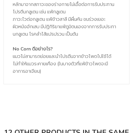
หลักมาจากสภาวะของร่างกายไม่เอื้อต่อการรับประทาน
โปรตีนกลูเตน เช่น แพ้กลูเตน
ภาวะไวต่อกลูเตน แพ้ข้าวสาลี มีผื่นคัน ขนร่วงเยอะ
ผิวหนังอักเสบ มีปฏิกิริยาแพ้ภูมิตนเองจากการรับประทา
นกลูเตน โรคลำไส้แปรปรวน เป็นต้น
No Corn ดีอย่างไร?
แมวไม่สามารถย่อยและนำโปรตีนจากข้าวโพดไปใช้ได้
ไม่ทำให้แมวระคายเคือง (ในบางตัวที่แพ้ข้าวโพดจะมี
อาการอาเจียน)
12 OTHER PRODUCTS IN THE SAME