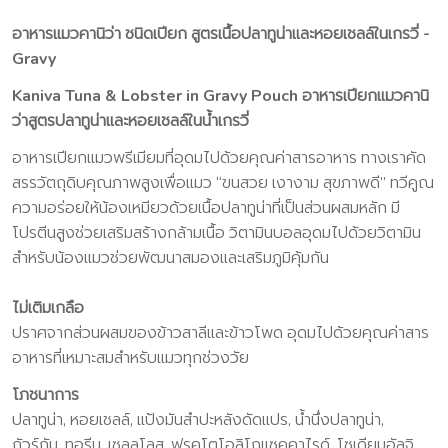
อาหารแมวคานิว่า ชนิดเปียก สูตรเนื้อปลาทูน่าและหอยเชลล์ในเกรวี่ -
Gravy
Kaniva Tuna & Lobster in Gravy Pouch อาหารเปียกแมวคานิ
ว่าสูตรปลาทูน่าและหอยเชลล์ในน้ำเกรวี่
อาหารเปียกแมวพรีเมียมที่อุดมไปด้วยคุณค่าสารอาหาร ทางเราคัด
สรรวัตถุดิบคุณภาพสูงเพื่อแมว “ขนสวย เงางาม สุขภาพดี” ทวีคูณ
ความอร่อยให้น้องเหมียวด้วยเนื้อปลาทูน่าที่เป็นส่วนผสมหลัก มี
โปรตีนสูงช่วยเสริมสร้างกล้ามเนื้อ วิตามินบอลอุดมไปด้วยวิตามิน
สำหรับน้องแมวช่วยพัฒนาสมองและเสริมภูมิคุ้มกัน
ไม่เติมเกลือ
ปราศจากส่วนผสมของข้าวสาลีและข้าวโพด อุดมไปด้วยคุณค่าสาร
อาหารที่เหมาะสมสำหรับแมวทุกช่วงวัย
โภชนาการ
ปลาทูน่า, หอยเชลล์, แป้งมันสำปะหลังดัดแปร, น้ำนึ่งปลาทูน่า,
กัวร์กัม, ทอรีน, เซลลูโลส, ฟรุคโตโอลิโกแซคคาไรด์, โซเดียมอัลจิ