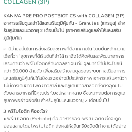
COLLAGEN (3P)
KANIVA PRE PRO POSTBIOTICS with COLLAGEN (3P)
อาหารเสริมดูแลลำไส้และเสริมภูมิคุ้มกัน - Granules (แกรนูล) สําห
รับสุนัขและแมวอายุ 2 เดือนขึ้นไป (อาหารเสริมดูแลลําไส้และเสริม
ภูมิคุ้มกัน)
คานิว่ามุ่งมั่นในการส่งเสริมสุขภาพที่ดีจากภายใน โดยยึดหลักความ
เชื่อที่ว่า “สุขภาพที่ดีเริ่มต้นที่ลําไส้ เราจึงได้คิดค้นและพัฒนาอาหาร
เสริมคานิว่า พรีไบโอติกส์กับคอลลาเจน ที่มี จุลินทรีย์ที่มีประโยชน์
กว่า 50,000 ล้านตัว เพื่อเสริมสร้างสมดุลของระบบทางเดินอาหาร
และเสริมภูมิคุ้มกันให้แข็งแรงอย่างมีประสิทธิภาพ อาหารเสริมคานิว่า
ไม่มีการเติมข้าวโพด ข้าวสาลี และกลูเตนข้าวสาลีอีกทั้งยังอุดมไป
ด้วยสารอาหารที่มีคุณประโยชน์หลากหลาย ซึ่งเหมาะสมต่อการดูแล
สุขภาพอย่างยั่งยืน สําหรับสุนัขและแมวอายุ 2 เดือนขึ้นไป
3 พรีไบโอติก คืออะไร?
• พรีไบโอติก (Prebiotic) คือ อาหารของโพรไบโอติก ซึ่งจะถูก
ย่อยสลายโดยโพรไบโอติก ส่งผลให้จุลินทรีย์ชนิดดีทำงานได้อย่าง