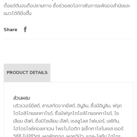
ตั้งแต่ต้นจนถึงปลายทาง ซึ่งช่วยลดโอกาสในการแพ้ของสํานัขและ
แมวได้ดียิ่งขึ้น
Share
PRODUCT DETAILS
ส่วนผสม
บริวเวอร์ยีสต์, สารสกัดจากยีสต์, อินูลิน, ซึ่งมีอินูลิน, ฟรุค
โตโอลิโกแซคคาไรด์, ซึ่งมีฟรุคโตโอลิโกแซคคาไรด์, ไซ
เลียม ฮัสค์, ซึ่งมิไซเลียม ฮัสค์, เซลลูโลส ไฟเบอร์, เลซิทิน,
ไฮโดรไลซ์คอลลาเจน โพรไบโอติก (แซ็กคาโลไมเซส เซอร์
วิซีซี ไม่มีชีวิต), ผงฟักทอง, ผงควินัว, แอล-ไลซีน ไฮโดร