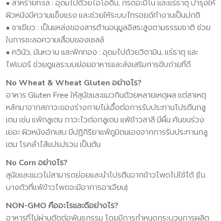
• สาหร่ายทะเล : อุดมไปด้วยไอโอดีน, กรดอะมิโน และแร่ธาตุ บํารุงให้
ผิวหนังมีความแข็งแรง และช่วยให้ระบบไทรอยด์ทํางานเป็นปกติ
• ชาเขียว : เป็นแหล่งของสารต้านอนุมูลอิสระสูงตามธรรมชาติ ช่วย
ในการชะลอความเสื่อมของเซลล์
• ควินัว, มันหวาน และฟักทอง : อุดมไปด้วยวิตามิน, แร่ธาตุ และ
ไฟเบอร์ ช่วยดูแลระบบย่อยอาหารและส่งเสริมการขับถ่ายที่ดี
No Wheat & Wheat Gluten อย่างไร?
อาหาร Gluten Free ให้สุนัขและแมวกินด้วยหลายเหตุผล แต่สาเหตุ
หลักมาจากสภาวะของร่างกายไม่เอื้อต่อการรับประทานโปรตีนกลู
เตน เช่น แพ้กลูเตน ภาวะไวต่อกลูเตน แพ้ข้าวสาลี มีผื่น คันขนร่วง
เยอะ ผิวหนังอักเสบ มีปฏิกิริยาแพ้ภูมิตนเองจากการรับประทานกลู
เตน โรคลําไส้แปรปรวน เป็นต้น
No Corn อย่างไร?
สุนัขและแมวไม่สามารถย่อยและนําโปรตีนจากข้าวโพดไปใช้ได้ (ใน
บางตัวที่แพ้ข้าวโพดจะมีอาการอาเจียน)
NON-GMO คืออะไรและดีอย่างไร?
อาหารที่ไม่ผ่านตัดต่อพันธุกรรม โดยมีการกําหนดกระบวนการผลิต