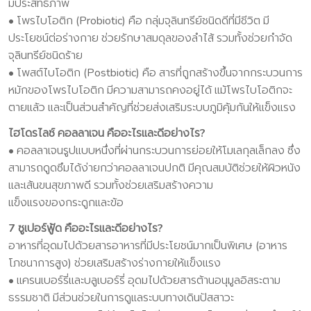
มีประสิทธิภาพ
• โพรไบโอติก (Probiotic) คือ กลุ่มจุลินทรีย์ชนิดดีที่มีชีวิต มี
ประโยชน์ต่อร่างกาย ช่วยรักษาสมดุลของลำไส้ รวมทั้งช่วยกำจัด
จุลินทรีย์ชนิดร้าย
• โพสต์ไบโอติก (Postbiotic) คือ สารที่ถูกสร้างขึ้นจากกระบวนการ
หมักของโพรไบโอติก มีความสามารถคงอยู่ได้ แม้โพรไบโอติกจะ
ตายแล้ว และเป็นส่วนสำคัญที่ช่วยส่งเสริมระบบภูมิคุ้มกันให้แข็งแรง
ไฮโดรไลซ์ คอลลาเจน คืออะไรและดีอย่างไร?
• คอลลาเจนรูปแบบหนึ่งที่ผ่านกระบวนการย่อยให้โมเลกุลเล็กลง ซึ่ง
สามารถดูดซึมได้ง่ายกว่าคอลลาเจนปกติ มีคุณสมบัติช่วยให้ผิวหนัง
และเส้นขนสุขภาพดี รวมทั้งช่วยเสริมสร้างความ
แข็งแรงของกระดูกและข้อ
7 ซูเปอร์ฟู้ด คืออะไรและดีอย่างไร?
อาหารที่อุดมไปด้วยสารอาหารที่มีประโยชน์มากเป็นพิเศษ (อาหาร
โภชนาการสูง) ช่วยเสริมสร้างร่างกายให้แข็งแรง
• แครนเบอร์รี่และบลูเบอร์รี่ อุดมไปด้วยสารต้านอนุมูลอิสระตาม
ธรรมชาติ มีส่วนช่วยในการดูแลระบบทางเดินปัสสาวะ