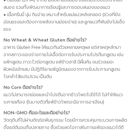
• ดีเอชเอ (DHA) จากน้ำมันปลาแซลมอน ส่งเสริมระบบประสาทและ
สมอง รวมทั้งพัฒนาการเรียนรู้และการตอบสนองของแมว
• เนื้อครีมมี่ นุ่ม กินง่าย เหมาะสำหรับแม่แมวหลังคลอด (ช่วงที่ยัง
อ่อนแรงและต้องการพลังงานย่อยง่าย) และลูกแมวที่ฟันยังไม่แข็ง
แรง
No Wheat & Wheat Gluten ดีอย่างไร?
อาหาร Gluten Free ให้แมวกินด้วยหลายเหตุผล แต่สาเหตุหลักมา
จากสภาวะของร่างกายไม่เอื้อต่อการรับประทานโปรตีนกลูเตน เช่น
แพ้กลูเตน ภาวะไวต่อกลูเตน แพ้ข้าวสาลี มีผื่นคัน ขนร่วงเยอะ
ผิวหนังอักเสบ มีปฏิกิริยาแพ้ภูมิตนเองจากการรับประทานกลูเตน
โรคลำไส้แปรปรวน เป็นต้น
No Corn ดีอย่างไร?
แมวไม่สามารถย่อยและนำโปรตีนจากข้าวโพดไปใช้ได้ ไม่ทำให้แมว
ระคายเคือง (ในบางตัวที่แพ้ข้าวโพดจะมีอาการอาเจียน)
NON-GMO คืออะไรและดีอย่างไร?
วัตถุดิบที่ไม่ผ่านตัดต่อพันธุกรรม โดยมีการควบคุมกระบวนการผลิต
ตั้งแต่ต้นจนถึงปลายทาง ซึ่งช่วยลดโอกาสในการแพ้ของแมวได้ดี