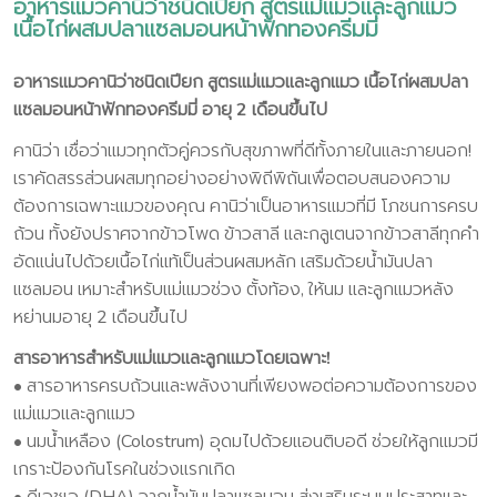
อาหารแมวคานิว่าชนิดเปียก สูตรแม่แมวและลูกแมว
เนื้อไก่ผสมปลาแซลมอนหน้าฟักทองครีมมี่
อาหารแมวคานิว่าชนิดเปียก สูตรแม่แมวและลูกแมว เนื้อไก่ผสมปลา
แซลมอนหน้าฟักทองครีมมี่ อายุ 2 เดือนขึ้นไป
คานิว่า เชื่อว่าแมวทุกตัวคู่ควรกับสุขภาพที่ดีทั้งภายในและภายนอก!
เราคัดสรรส่วนผสมทุกอย่างอย่างพิถีพิถันเพื่อตอบสนองความ
ต้องการเฉพาะแมวของคุณ คานิว่าเป็นอาหารแมวที่มี โภชนการครบ
ถ้วน ทั้งยังปราศจากข้าวโพด ข้าวสาลี และกลูเตนจากข้าวสาลีทุกคำ
อัดแน่นไปด้วยเนื้อไก่แท้เป็นส่วนผสมหลัก เสริมด้วยน้ำมันปลา
แซลมอน เหมาะสำหรับแม่แมวช่วง ตั้งท้อง, ให้นม และลูกแมวหลัง
หย่านมอายุ 2 เดือนขึ้นไป
สารอาหารสำหรับแม่แมวและลูกแมวโดยเฉพาะ!
• สารอาหารครบถ้วนและพลังงานที่เพียงพอต่อความต้องการของ
แม่แมวและลูกแมว
• นมน้ำเหลือง (Colostrum) อุดมไปด้วยแอนติบอดี ช่วยให้ลูกแมวมี
เกราะป้องกันโรคในช่วงแรกเกิด