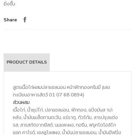
ยิ่งขึ้น
Share
PRODUCT DETAILS
สูตรเนื้อไก่ผสมปลาแซลมอน หน้าฟักทองครีมมี่ (เลข
ทะเบียนอาหารสัตว์ 01 07 68 0894)
ส่วนผสม
เนื้อไก่, น้ำซุปไก่, ปลาแซลมอน, ฟักทอง, แป้งมันส าปะ
หลัง, น้ำมันเมล็ดทานตะวัน, แร่ธาตุ, กัวร์กัม, สารปรุงแต่ง
รส, สารสกัดจากยีสต์, นมแพะผง, ทอรีน, ฟรุคโตโอลิโก
แซค คาไรด์, เซลลูโลสผง, น้ำมันปลาแซลมอน, น้ำมันอีฟนิ่ง